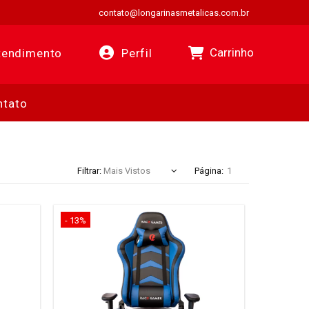
contato@longarinasmetalicas.com.br
Carrinho
endimento
Perfil
ntato
Filtrar:
Página:
- 13%