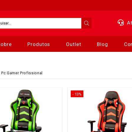
At
Sobre
Produtos
Outlet
Blog
Co
 Pc Gamer Profissional
- 13%